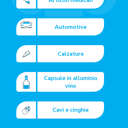
Articoli medicali
Automotive
Calzature
Capsule in alluminio
vino
Cavi e cinghie