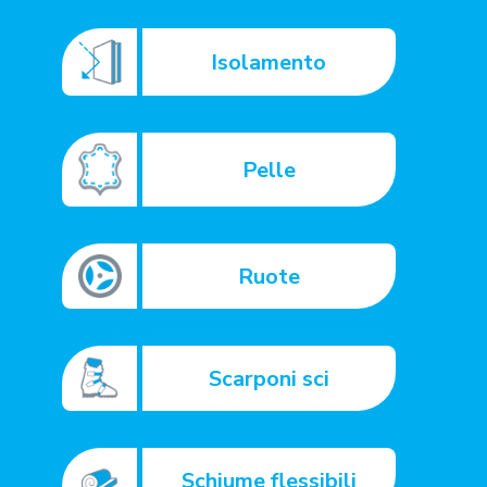
Isolamento
Pelle
Ruote
Scarponi sci
Schiume flessibili