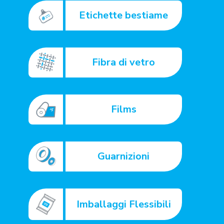
Etichette bestiame
Fibra di vetro
Films
Guarnizioni
Imballaggi Flessibili